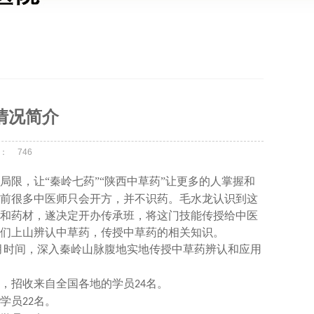
情况简介
：
746
局限，让
“
秦岭
七药
”“陕西中草药”让更多的人掌握和
前很多中医师只会开方，并不识药。毛水龙认识到这
和药材，遂决定开办传承班，将这门技能传授给中医
们上山辨认中草药，传授中草药的
相关知识
。
月时间，深入秦岭山脉腹地实地传授中草药辨认和应用
，招收来自全国各地的学员
名。
24
的学员
名。
22