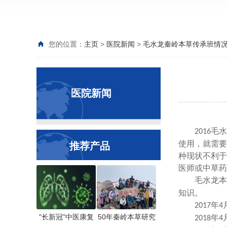
您的位置：
主页
>
医院新闻
>
毛水龙秦岭本草传承班情
医院新闻
毛水
2016
使用，
就需要
推荐产品
种现状不利于
医师或中草药
毛水龙本
知识。
年
2017
4
"长新冠"中医康复
50年秦岭本草研究
年
2018
4