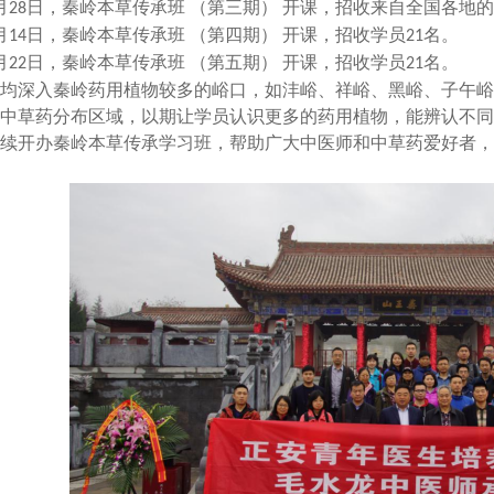
月
日，秦岭本草传承班 （第三期） 开课，招收来自全国各地
28
月
日，秦岭本草传承班 （第四期） 开课，招收学员
名。
14
21
月
日，秦岭本草传承班 （第五期） 开课，招收学员
名。
22
21
均深入秦岭药用植物较多的峪口，如沣峪、祥峪、黑峪、子午峪
中草药分布区域，以期让学员认识更多的药用植物，能辨认不同
续开办秦岭本草传承学习班，帮助广大中医师和中草药爱好者，