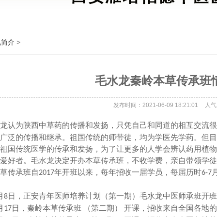
况简介
>
毛水龙秦岭本草传承班
发布时间：2021-06-09 18:21:01
人气
龙
认为
陕西中草药的传播和发扬，只凭自己和同道的相互交流很
广泛的
传播
和
继承。
祖国传统的师带徒，均为学医先学药。但目
祖国传统医学的传承和发扬，为了让更多的人学会辨认药用植物
爱好者。毛水龙决定
开办本草传承班，不收学费，
亲自
带领学徒
草传承班自
年开班以来，每年招收一届学员，每届历时
2017
6-7
月
日，正安青年医师培养计划（第一期）毛水龙中医师承班开班
8
月
日，秦岭本草传承班 （第二期） 开课，招收来自全国各地
17