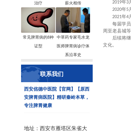
年
2019
3
治疗
薪火相传
年
2020
5
年
2021
4
每届学员
周至老县城等
常见脾胃病的8种
中草药专家毛水龙
后续将继
文化。
证型
医师脾胃病诊疗体
系沿革史
联系我们
西安佲德中医院【官网】【原西
安脾胃病医院】精研秦岭本草，
专注脾胃健康
地址：西安市雁塔区朱雀大